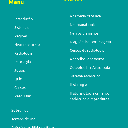
Menu
Anatomia cardíaca
Introdução
Neuroanatomia
Sistemas
Nervos cranianos
Regiões
Diagnóstico por imagem
Neuroanatomia
Cursos de radiologia
Radiologia
Aparelho locomotor
Patologia
Osteologia + Artrologia
Jogos
Sistema endócrino
Quiz
Histologia
Cursos
Histofisiologia urinário,
Pesquisar
endócrino e reprodutor
Sobre nós
Termos de uso
Referências Bibliográficas