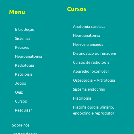
Cursos
Menu
Anatomia cardíaca
Introdução
Neuroanatomia
Sistemas
Nervos cranianos
Regiões
Diagnóstico por imagem
Neuroanatomia
Cursos de radiologia
Radiologia
Aparelho locomotor
Patologia
Osteologia + Artrologia
Jogos
Sistema endócrino
Quiz
Histologia
Cursos
Histofisiologia urinário,
Pesquisar
endócrino e reprodutor
Sobre nós
Termos de uso