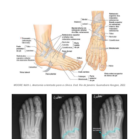
MOORE: Keith L. Anatomia orientada para a clínica. 8 ed. Rio de Janeiro: Guanabara Koogan, 2022.