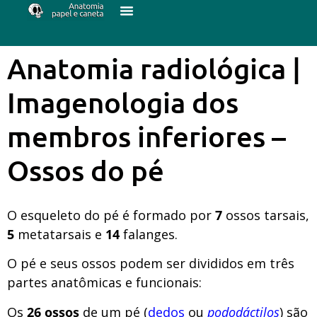
Anatomia radiológica |
Imagenologia dos
membros inferiores –
Ossos do pé
O esqueleto do pé é formado por
7
ossos tarsais,
5
metatarsais e
14
falanges.
O pé e seus ossos podem ser divididos em três
partes anatômicas e funcionais:
Os
26 ossos
de um pé (
dedos
ou
pododáctilos
) são