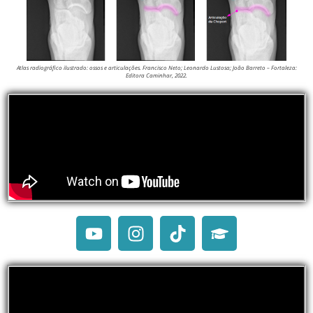
Atlas radiográfico ilustrado: ossos e articulações. Francisco Neto; Leonardo Lustosa; João Barreto – Fortaleza:
Editora Caminhar, 2022.