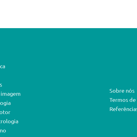
ca
s
Sobre nós
r imagem
Termos de
logia
Referências
otor
trologia
ino