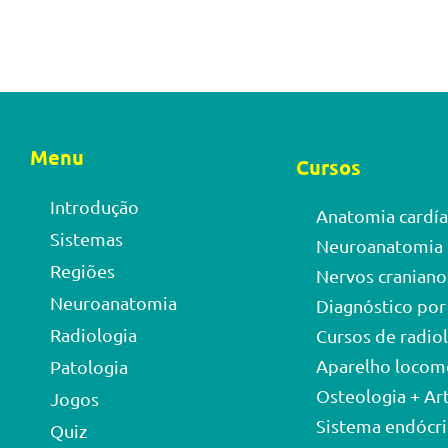
Menu
Cursos
Introdução
Anatomia cardía
Sistemas
Neuroanatomia
Regiões
Nervos craniano
Neuroanatomia
Diagnóstico po
Radiologia
Cursos de radio
Aparelho locom
Patologia
Osteologia + Ar
Jogos
Sistema endócr
Quiz