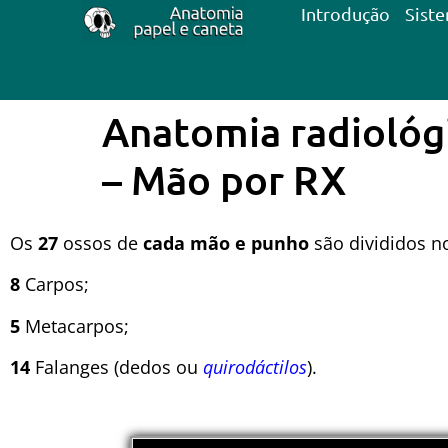
Introdução
Sist
Anatomia radiológ
– Mão por RX
Os
27
ossos de
cada mão e punho
são divididos no
8
Carpos;
5
Metacarpos;
14
Falanges (dedos ou
quirodáctilos
).