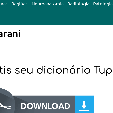
emas
Regiões
Neuroanatomia
Radiologia
Patologia
arani
is seu dicionário Tup