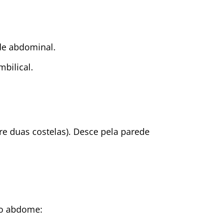
de abdominal.
bilical.
tre duas costelas). Desce pela parede
do abdome: