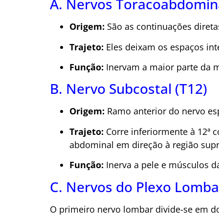
A. Nervos Toracoabdomina
Origem:
São as continuações diretas 
Trajeto:
Eles deixam os espaços int
Função:
Inervam a maior parte da mu
B. Nervo Subcostal (T12)
Origem:
Ramo anterior do nervo esp
Trajeto:
Corre inferiormente à 12ª c
abdominal em direção à região sup
Função:
Inerva a pele e músculos da
C. Nervos do Plexo Lombar
O primeiro nervo lombar divide-se em do