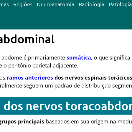
emas
Regiões
Neuroanatomia
Radiologia
Patologia
 abdominal
 abdome é primariamente
somática
, o que signific
 o peritônio parietal adjacente.
los
ramos anteriores
dos nervos
espinais torácicos
eralmente seguem um padrão de distribuição segment
o dos nervos toracoabdo
grupos principais
baseados em sua origem na medul