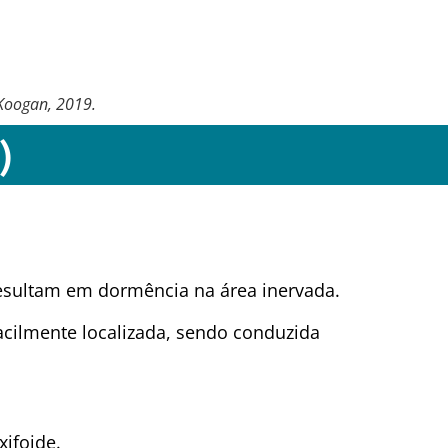
Koogan, 2019.
)
esultam em dormência na área inervada.
facilmente localizada, sendo conduzida
xifoide.