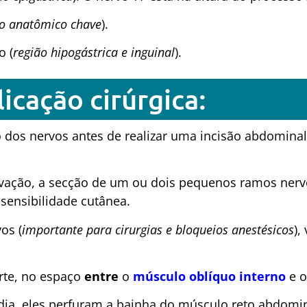
o anatômico chave
).
o (
região hipogástrica e inguinal
).
icação cirúrgica:
ão dos nervos antes de realizar uma incisão abdomina
rvação, a secção de um ou dois pequenos ramos ner
sensibilidade cutânea.
os (
importante para cirurgias e bloqueios anestésicos
),
rte, no espaço
entre
o
músculo oblíquo interno
e 
ia, eles perfuram a bainha do músculo reto abdomin