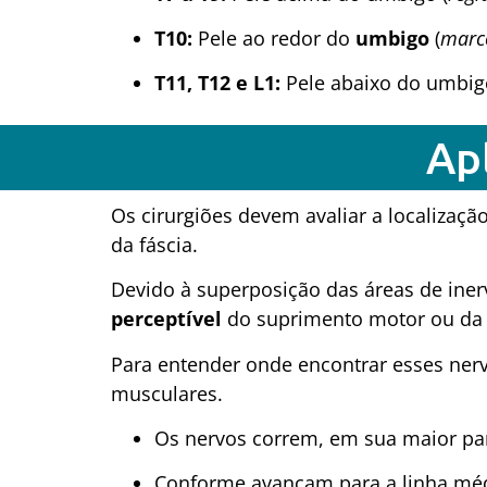
T10:
Pele ao redor do
umbigo
(
marc
T11, T12 e L1:
Pele abaixo do umbig
Apl
Os cirurgiões devem avaliar a localizaç
da fáscia.
Devido à superposição das áreas de ine
perceptível
do suprimento motor ou da 
Para entender onde encontrar esses nerv
musculares.
Os nervos correm, em sua maior pa
Conforme avançam para a linha méd