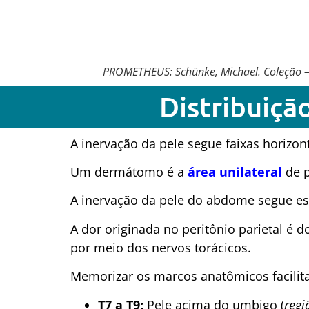
PROMETHEUS: Schünke, Michael. Coleção – 
Distribuiçã
A inervação da pele segue faixas horizo
Um dermátomo é a
área unilateral
de p
A inervação da pele do abdome segue es
A dor originada no peritônio parietal é d
por meio dos nervos torácicos.
Memorizar os marcos anatômicos facilita 
T7 a T9:
Pele acima do umbigo (
regi