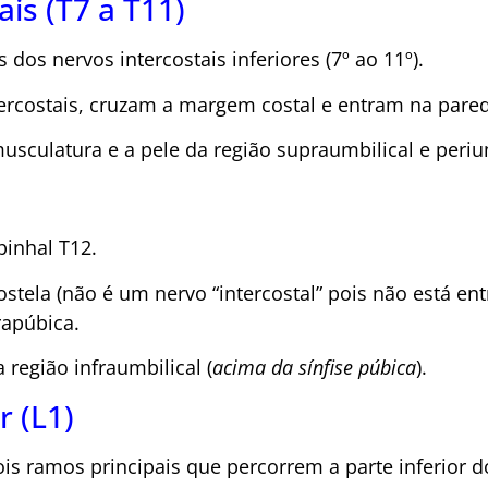
is (T7 a T11)
dos nervos intercostais inferiores (7º ao 11º).
ercostais, cruzam a margem costal e entram na pare
sculatura e a pele da região supraumbilical e perium
inhal T12.
ostela (não é um nervo “intercostal” pois não está en
rapúbica.
 região infraumbilical (
acima da sínfise púbica
).
 (L1)
is ramos principais que percorrem a parte inferior 