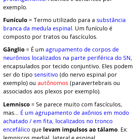
exemplo.
Funículo
= Termo utilizado para a
substância
branca da medula espinal
. Um funículo é
composto por tratos ou fascículos.
Gânglio
= É um
agrupamento de corpos de
neurônios localizados na parte periférica do SN
,
encapsulados por tecido conjuntivo. Eles podem
ser do tipo
sensitivo
(do nervo espinal por
exemplo) ou
autônomos
(paravertebrais ou
associados aos plexos por exemplo).
Lemnisco
= Se parece muito com fascículos,
mas…
É um agrupamento de axônios em modo
achatado / em fita, localizados no tronco
encefálico
que
levam
impulsos ao tálamo
. Ex:
lemniscos medial, lateral e espinal.