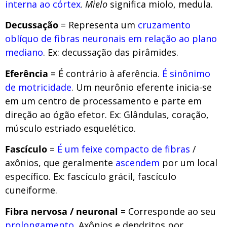
interna ao córtex
.
Mielo
significa miolo, medula.
Decussação
= Representa um
cruzamento
oblíquo de fibras neuronais em relação ao plano
mediano
. Ex: decussação das pirâmides.
Eferência
= É contrário à aferência.
É sinônimo
de motricidade
. Um neurônio eferente inicia-se
em um centro de processamento e parte em
direção ao ógão efetor. Ex: Glândulas, coração,
músculo estriado esquelético.
Fascículo
=
É um feixe compacto de fibras
/
axônios, que geralmente
ascendem
por um local
específico. Ex: fascículo grácil, fascículo
cuneiforme.
Fibra nervosa / neuronal
= Corresponde ao seu
prolongamento
. Axônios e dendritos por