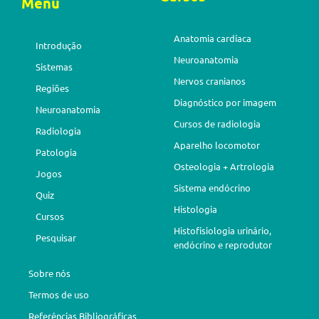
Menu
Anatomia cardíaca
Introdução
Neuroanatomia
Sistemas
Nervos cranianos
Regiões
Diagnóstico por imagem
Neuroanatomia
Cursos de radiologia
Radiologia
Aparelho locomotor
Patologia
Osteologia + Artrologia
Jogos
Sistema endócrino
Quiz
Histologia
Cursos
Histofisiologia urinário,
Pesquisar
endócrino e reprodutor
Sobre nós
Termos de uso
Referências Bibliográficas