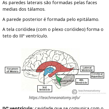
As paredes laterais são formadas pelas faces
medias dos tálamos.
A parede posterior é formada pelo epitálamo.
A tela corióidea (com o plexo corióideo) forma o
teto do IIIº ventrículo.
https://teachmeanatomy.info/
IVº ventrículo
:
cavidade que se comunica com o